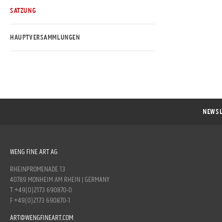
SATZUNG
HAUPTVERSAMMLUNGEN
NEWSL
WENG FINE ART AG
RHEINPROMENADE 13
40789 MONHEIM AM RHEIN | GERMANY
T +49(0)2173 690870-0
F +49(0)2173 690870-1
ART@WENGFINEART.COM