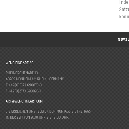
Ind
Satz
könn
NEWSL
WENG FINE ART AG
RHEINPROMENADE 13
40789 MONHEIM AM RHEIN | GERMANY
T +49(0)2173 690870-0
F +49(0)2173 690870-1
ART@WENGFINEART.COM
SIE ERREICHEN UNS TELEFONISCH MONTAGS BIS FREITAGS
IN DER ZEIT VON 9:30 UHR BIS 18:00 UHR.