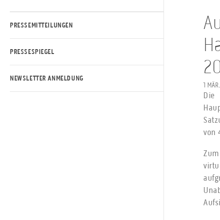
Au
PRESSEMITTEILUNGEN
Ha
PRESSESPIEGEL
2
NEWSLETTER ANMELDUNG
1 MÄR
Die 
Hau
Satz
von 
Zum 
virt
aufg
Unab
Aufs