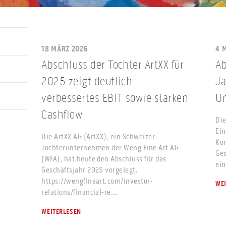
18 MÄRZ 2026
4 
Abschluss der Tochter ArtXX für
Ab
2025 zeigt deutlich
Ja
verbessertes EBIT sowie starken
U
Cashflow
Die
Ein
Die ArtXX AG (ArtXX), ein Schweizer
Kon
Tochterunternehmen der Weng Fine Art AG
Ges
(WFA), hat heute den Abschluss für das
ein
Geschäftsjahr 2025 vorgelegt.
https://wengfineart.com/investor-
WE
relations/financial-re...
WEITERLESEN