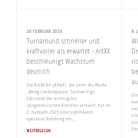
20 FEBRUAR 2026
6 
Turnaround schneller und
WF
kraftvoller als erwartet - ArtXX
Dr
beschleunigt Wachstum
ri
deutlich
b
a
Die ArtXX AG (ArtXX), die unter der Marke
„Weng Contemporary“ hochwertige
Die
Editionen der wichtigsten
kon
zeitgenössischen Künstler verkauft, hat im
nac
2. Halbjahr 2025 eine signifikante
erh
operative Belebung ver...
ein
Per
WEITERLESEN