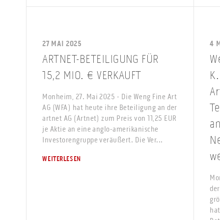
27 MAI 2025
4 
ARTNET-BETEILIGUNG FÜR
We
15,2 MIO. € VERKAUFT
K.
Ar
Monheim, 27. Mai 2025 - Die Weng Fine Art
Te
AG (WFA) hat heute ihre Beteiligung an der
artnet AG (Artnet) zum Preis von 11,25 EUR
an
je Aktie an eine anglo-amerikanische
Ne
Investorengruppe veräußert. Die Ver...
w
WEITERLESEN
Mon
der
grö
hat