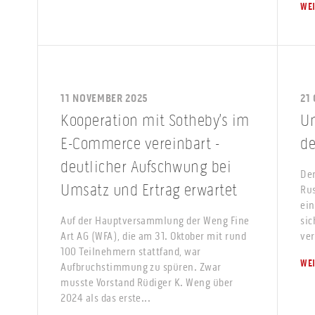
WE
11 NOVEMBER 2025
21
Kooperation mit Sotheby’s im
U
E-Commerce vereinbart -
de
deutlicher Aufschwung bei
Der
Umsatz und Ertrag erwartet
Rus
ein
Auf der Hauptversammlung der Weng Fine
sic
Art AG (WFA), die am 31. Oktober mit rund
ver
100 Teilnehmern stattfand, war
WE
Aufbruchstimmung zu spüren. Zwar
musste Vorstand Rüdiger K. Weng über
2024 als das erste...