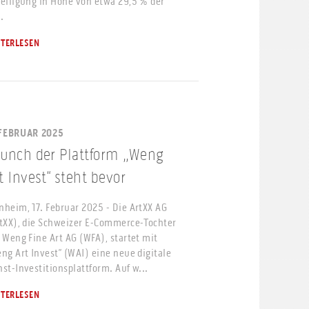
eiligung in Höhe von etwa 29,5 % der
..
ITERLESEN
 FEBRUAR 2025
unch der Plattform „Weng
t Invest“ steht bevor
heim, 17. Februar 2025 - Die ArtXX AG
tXX), die Schweizer E-Commerce-Tochter
 Weng Fine Art AG (WFA), startet mit
ng Art Invest” (WAI) eine neue digitale
st-Investitionsplattform. Auf w...
ITERLESEN