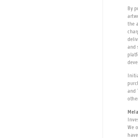
By p
artw
the 
char
deli
and 
plat
deve
Init
purc
and 
othe
Mela
Inve
We o
have