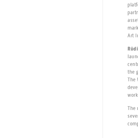
plat
part
asse
mark
Art 
Rüd
laun
cent
the 
The 
deve
work
The 
seve
comp