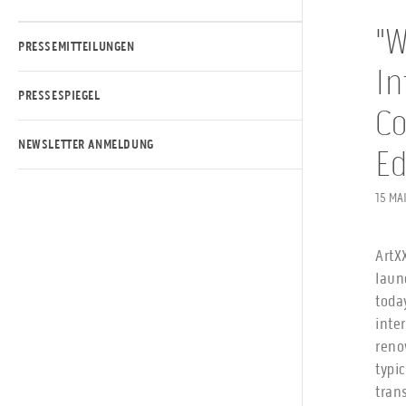
"W
PRESSEMITTEILUNGEN
In
PRESSESPIEGEL
Co
NEWSLETTER ANMELDUNG
Ed
15 MA
ArtX
laun
toda
inte
reno
typi
tran