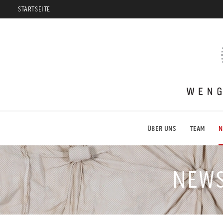
STARTSEITE
Weng
Fine
Art
ÜBER UNS
TEAM
N
NEWS