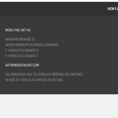
NEWSL
WENG FINE ART AG
RHEINPROMENADE 13
40789 MONHEIM AM RHEIN | GERMANY
T +49(0)2173 690870-0
F +49(0)2173 690870-1
ART@WENGFINEART.COM
SIE ERREICHEN UNS TELEFONISCH MONTAGS BIS FREITAGS
IN DER ZEIT VON 9:30 UHR BIS 18:00 UHR.